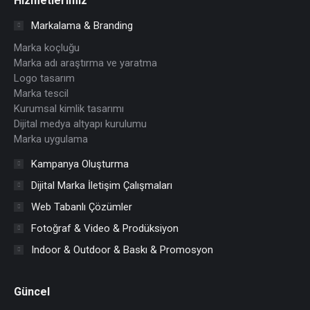
Hizmetlerimiz
in
in
in
in
in
in
Markalama & Branding
new
new
new
new
new
new
Marka koçluğu
window
window
window
window
window
window
Marka adı araştırma ve yaratma
Logo tasarım
Marka tescil
Kurumsal kimlik tasarımı
Dijital medya altyapı kurulumu
Marka uygulama
Kampanya Oluşturma
Dijital Marka İletişim Çalışmaları
Web Tabanlı Çözümler
Fotoğraf & Video & Prodüksiyon
Indoor & Outdoor & Baskı & Promosyon
Güncel