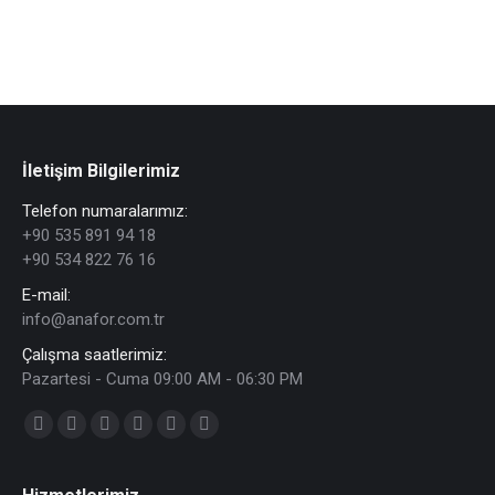
İletişim Bilgilerimiz
Telefon numaralarımız:
+90 535 891 94 18
+90 534 822 76 16
E-mail:
info@anafor.com.tr
Çalışma saatlerimiz:
Pazartesi - Cuma 09:00 AM - 06:30 PM
Find us on:
Facebook
Twitter
YouTube
Linkedin
Instagram
Whatsapp
page
page
page
page
page
page
opens
opens
opens
opens
opens
opens