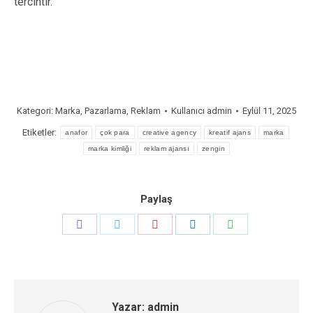
tercihtir.
Kategori:
Marka
,
Pazarlama
,
Reklam
Kullanıcı
admin
Eylül 11, 2025
Etiketler:
anafor
çok para
creative agency
kreatif ajans
marka
marka kimliği
reklam ajansı
zengin
Paylaş
Share
Share
Share
Share
Share
on
on
on
on
on
Facebook
Twitter
Pinterest
LinkedIn
WhatsApp
Yazar:
admin