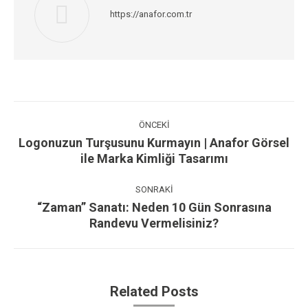
https://anafor.com.tr
Post
navigation
ÖNCEKI
Logonuzun Turşusunu Kurmayın | Anafor Görsel
Previous
ile Marka Kimliği Tasarımı
post:
SONRAKI
“Zaman” Sanatı: Neden 10 Gün Sonrasına
Next
Randevu Vermelisiniz?
post:
Related Posts