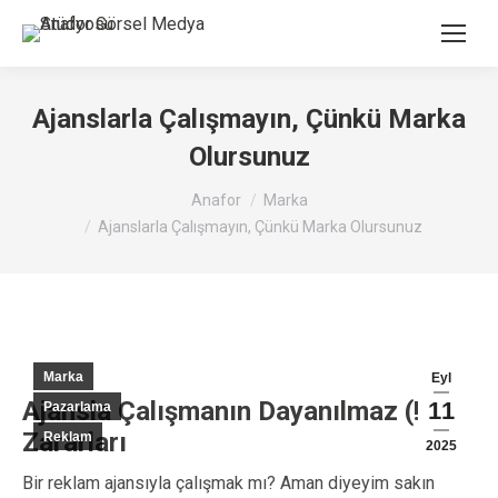
Ajanslarla Çalışmayın, Çünkü Marka
Olursunuz
You are here:
Anafor
Marka
Ajanslarla Çalışmayın, Çünkü Marka Olursunuz
Marka
Eyl
Ajansla Çalışmanın Dayanılmaz (!)
11
Pazarlama
Zararları
Reklam
2025
Bir reklam ajansıyla çalışmak mı? Aman diyeyim sakın