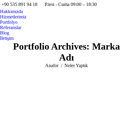
+90 535 891 94 18
P.tesi - Cuma 09:00 – 18:30
Facebook
Twitter
Instag
Y
Hakkımızda
page
page
page
pa
Hizmetlerimiz
opens
opens
opens
op
Portfolyo
in
in
in
in
Referanslar
Blog
new
new
new
n
İletişim
window
window
windo
w
Portfolio Archives:
Marka
Adı
You are here:
Anafor
Neler Yaptık